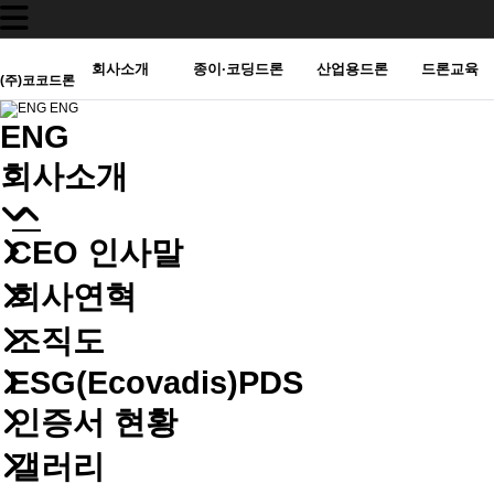
회사소개
종이·코딩드론
산업용드론
드론교육
(주)코코드론
ENG
ENG
회사소개
CEO 인사말
회사연혁
조직도
ESG(Ecovadis)PDS
인증서 현황
갤러리